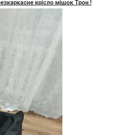
езкаркасне крісло мішок Трон !