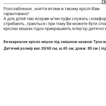
П
Розслаблення , зняття втоми в такому кріслі-Вам
гарантовано!
А для дітей такі яскраві м'які пуфи служать і комфо
стрибають , граються і при тому Ви можете бути спок
кріслах мішках гідно прикрашають інтер'єр дитячої 
Безкаркасне крісло мішок під смішною назвою Трон ви
Дитячий розмір вис.30/60 см, ш.65 см; довж. 80 см ( п