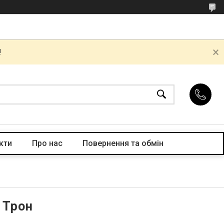
!
кти
Про нас
Повернення та обмін
 Трон