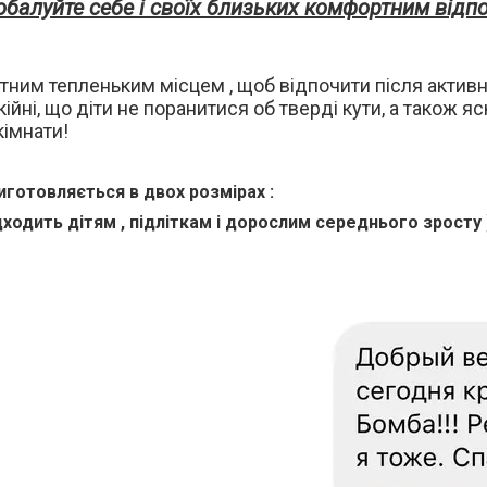
обалуйте себе і своїх близьких комфортним відпо
ртним тепленьким місцем , щоб відпочити після активни
ійні, що діти не поранитися об тверді кути, а також 
кімнати!
готовляється в двох розмірах :
ідходить дітям , підліткам і дорослим середнього зросту 