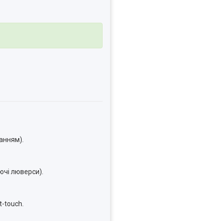
анням).
ючі люверси).
-touch.