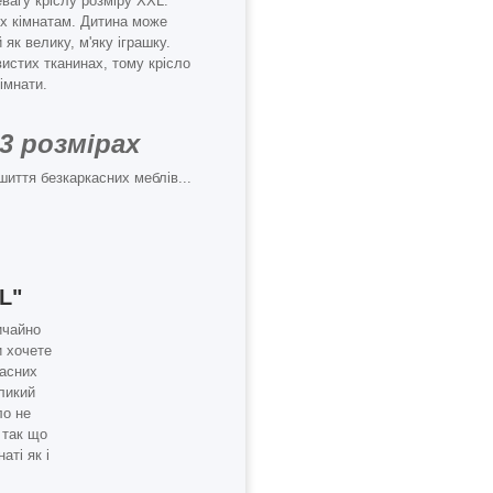
агу кріслу розміру XXL.
 їх кімнатам. Дитина може
як велику, м'яку іграшку.
истих тканинах, тому крісло
імнати.
3 розмірах
шиття безкаркасних меблів...
L"
ичайно
и хочете
касних
еликий
ло не
 так що
аті як і