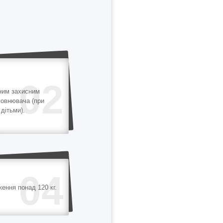
02
ним захисним
повнювача (при
дітьми).
04
ення понад 120 кг.