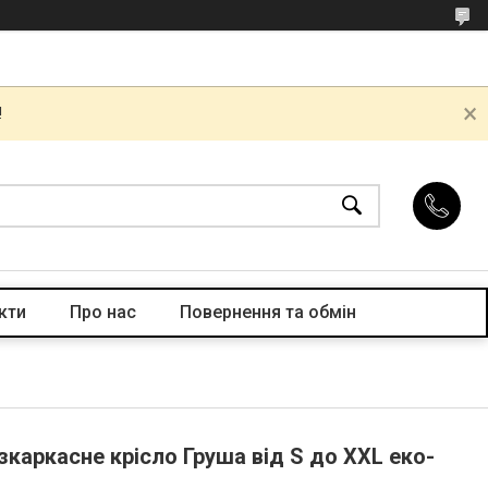
!
кти
Про нас
Повернення та обмін
зкаркасне крісло Груша від S до XXL еко-