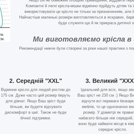
Якщо Ви не обмежені площею приміщення, віддайте перев
Компактні й легкі крісла-мішки відмінно підійдуть дітям та
використовувати це крісло не тільки за призначенням, але й 
Найчастіше маленькі розміри виготовляються в яскравих, барв
буде служити ще й як прикраса дитячої к
Ми виготовляємо крісла в 
Рекомендації нижче були створені за роки нашої практики з по
2. Середній "XXL"
3. Великий "XXX
Відмінне крісло для людей ростом до
Ідеальний для всіх, якщо зв
175 см. Дуже часто цей розмір беруть
Ваш зріст не 230 см :) Якщо В
для дівчат. Якщо Ваш зріст буде
відчути всі переваги безкар
більше, ви будете відчувати
меблів, то це однозначно в
дискомфорт в шиї. Також не буде
розмір. У діаметрі як прави
бічної підтримки.
набагато більше ніж середній,
воно буде займати місця в кімн
середнє крісло.