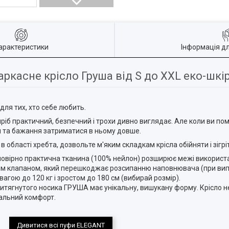
арактеристики
Інформація д
аркасне крісло Груша від S до XXL еко-шкі
для тих, хто себе любить.
ріб практичний, безпечний і трохи дивно виглядає. Але коли ви помі
я та бажання затриматися в ньому довше.
 області хребта, дозвольте м'яким складкам крісла обійняти і зігріт
мовірно практична тканина (100% нейлон) розширює межі використа
м клапаном, який перешкоджає розсипанню наповнювача (при вип
вагою до 120 кг і зростом до 180 см (вибирай розмір).
итягнутого носика ГРУША має унікальну, вишукану форму. Крісло не
еальний комфорт.
Дивитися всі пуфи ELEGANT