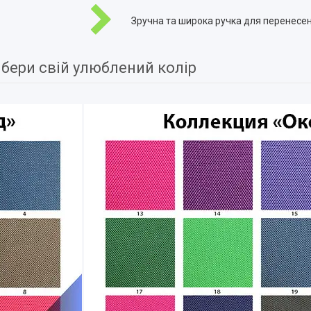
Зручна та широка ручка для перенесен
бери свій улюблений колір