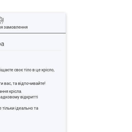
ля замовлення
ра
щаєте своє тіло в це крісло,
и вас, та відпочивайте!
ння крісла.
адковому відкритті
 тільки ідеально та