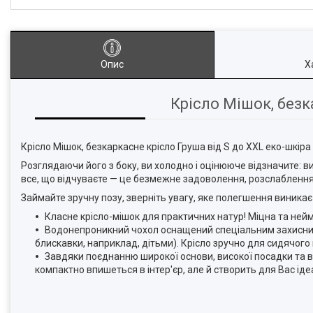
Опис
Х
Крісло Мішок, безк
Крісло Мішок, безкаркасне крісло Груша від S до XXL еко-шкіра 
Розглядаючи його з боку, ви холодно і оцінююче відзначите: ви
все, що відчуваєте — це безмежне задоволення, розслабленн
Займайте зручну позу, зверніть увагу, яке полегшення виникає в
Класне крісло-мішок для практичних натур! Міцна та ней
Водонепроникний чохол оснащений спеціальним захисни
блискавки, наприклад, дітьми). Крісло зручно для сидячого 
Завдяки поєднанню широкої основи, високої посадки та в
компактно впишеться в інтер'єр, але й створить для Вас ід