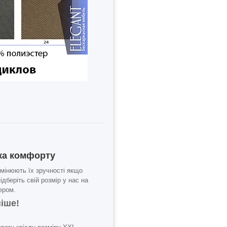
ука комфорту
 змінюють їх зручності якщо
дберіть свій розмір у нас на
ером.
іше!