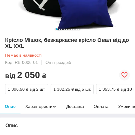
Крісло Мішок, безкаркасне крісло Овал від до
XL XXL
Немає в наявності
Код: RB-0006-01
Опт і роздріб
2 050
від
₴
1 396,50 ₴
від 2 шт.
1 382,25 ₴
від 5 шт.
1 353,75 ₴
від 10 
Опис
Характеристики
Доставка
Оплата
Умови п
Опис