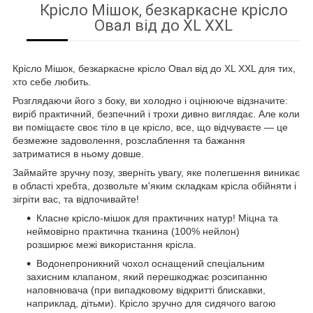
Крісло Мішок, безкаркасне крісло
Овал від до XL XXL
Крісло Мішок, безкаркасне крісло Овал від до XL XXL для тих,
хто себе любить.
Розглядаючи його з боку, ви холодно і оцінююче відзначите:
виріб практичний, безпечний і трохи дивно виглядає. Але коли
ви поміщаєте своє тіло в це крісло, все, що відчуваєте — це
безмежне задоволення, розслаблення та бажання
затриматися в ньому довше.
Займайте зручну позу, зверніть увагу, яке полегшення виникає
в області хребта, дозвольте м'яким складкам крісла обійняти і
зігріти вас, та відпочивайте!
Класне крісло-мішок для практичних натур! Міцна та
неймовірно практична тканина (100% нейлон)
розширює межі використання крісла.
Водонепроникний чохол оснащений спеціальним
захисним клапаном, який перешкоджає розсипанню
наповнювача (при випадковому відкритті блискавки,
наприклад, дітьми). Крісло зручно для сидячого вагою