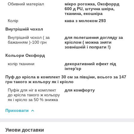
Обивний матеріал
мікро рогожка, Оксфоррд
600 д PU, штучна шкіра,
тканина, екошкіра
Колір
кава з молоком 293
Внутрішній чохол
Внутрішній чохол ( за
для полегшення догляду за
бажанням )-100 грн
кріслом ( можна зняти
зовнішній і попрати !)
Кольори Оксфорд
колір тканини
декоративний ефект під
інтер'єр
Пуф до крісла в комплект 30 см за півціни, всього за 147
грн такого ж кольору як і крісло
Пуфік для ніг в комплект
для комфорту
до крісла такого ж кольору
як і крісло за 50 % знижка
Приховати
Умови доставки