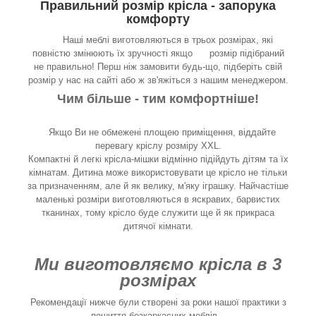
Правильний розмір крісла - запорука
комфорту
Наші меблі виготовляються в трьох розмірах, які
повністю змінюють їх зручності якщо розмір підібраний
не правильно! Перш ніж замовити будь-що, підберіть свій
розмір у нас на сайті або ж зв'яжіться з нашим менеджером.
Чим більше - тим комфортніше!
Якщо Ви не обмежені площею приміщення, віддайте
перевагу кріслу розміру XXL.
Компактні й легкі крісла-мішки відмінно підійдуть дітям та їх
кімнатам. Дитина може використовувати це крісло не тільки
за призначенням, але й як велику, м'яку іграшку. Найчастіше
маленькі розміри виготовляються в яскравих, барвистих
тканинах, тому крісло буде служити ще й як прикраса
дитячої кімнати.
Ми виготовляємо крісла в 3
розмірах
Рекомендації нижче були створені за роки нашої практики з
пошиття безкаркасних меблів...