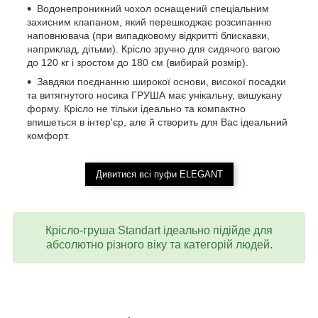
Водонепроникний чохол оснащений спеціальним
захисним клапаном, який перешкоджає розсипанню
наповнювача (при випадковому відкритті блискавки,
наприклад, дітьми). Крісло зручно для сидячого вагою
до 120 кг і зростом до 180 см (вибирай розмір).
Завдяки поєднанню широкої основи, високої посадки
та витягнутого носика ГРУША має унікальну, вишукану
форму. Крісло не тільки ідеально та компактно
впишеться в інтер'єр, але й створить для Вас ідеальний
комфорт.
Дивитися всі пуфи ELEGANT
Крісло-груша Standart ідеально підійде для
абсолютно різного віку та категорій людей.