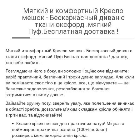
Мягкий и комфортный Кресло
мешок - Бескаркасный диван с
ткани оксфорд .мягкий
Пуф.Бесплатная доставка !
Мягкий и комфортный Кресло мешок - Бескаркасный диван с
ткани оксфорд .мягкий Пуф.Бесплатная доставка ! для тих,
хто себе любить.
Розглядаючи його з боку, ви холодно і оцінююче відзначите:
виріб практичний, безпечний і трохи дивно виглядає. Але коли
ви поміщаєте своє тіло в це крісло, все, що відчуваєте — це
безмежне задоволення, розслаблення та бажання
затриматися в ньому довше.
Займайте зручну позу, зверніть увагу, яке полегшення виникає
в області хребта, дозвольте м'яким складкам крісла обійняти і
зігріти вас, та відпочивайте!
Класне крісло-мішок для практичних натур! Міцна та
неймовірно практична тканина (100% нейлон)
розширює межі використання крісла.