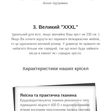
бічної підтримки.
3. Великий "XXXL"
Ідеальний для всіх, якщо звичайно Ваш зріст не 230 см :)
Якщо Ви хочете відчути всі переваги безкаркасних меблів,
то це однозначно великий розмір. У діаметрі як правило не
набагато більше ніж середній, так що воно буде займати
місця в кімнаті як і середнє крісло.
Характеристики наших крісел
Якісна та практична тканина
01
Брудовідштовхуюча тканина рюкзачного типу
підвищеної міцності 600 D з водонепроникним
м'яким восковим просоченням (можна сміливо