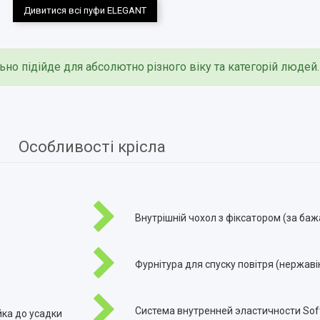
Дивитися всі пуфи ELEGANT
ьно підійде для абсолютно різного віку та категорій людей.
Особливості крісла
Внутрішній чохол з фіксатором (за баж
Фурнітура для спуску повітря (нержаві
Система внутренней эластичности Soft
йка до усадки