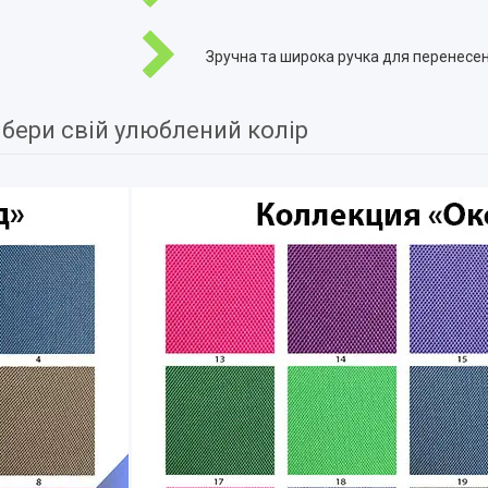
Зручна та широка ручка для перенесен
бери свій улюблений колір