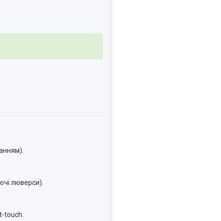
анням).
ючі люверси).
-touch.