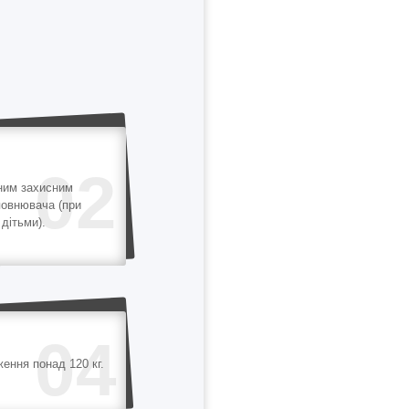
02
ним захисним
повнювача (при
дітьми).
04
ення понад 120 кг.