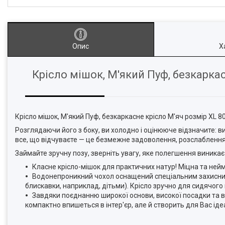
Опис
Х
Крісло мішок, М'який Пуф, безкаркас
Крісло мішок, М'який Пуф, безкаркасне крісло М'яч розмір XL 80
Розглядаючи його з боку, ви холодно і оцінююче відзначите: ви
все, що відчуваєте — це безмежне задоволення, розслабленн
Займайте зручну позу, зверніть увагу, яке полегшення виникає в
Класне крісло-мішок для практичних натур! Міцна та ней
Водонепроникний чохол оснащений спеціальним захисни
блискавки, наприклад, дітьми). Крісло зручно для сидячого 
Завдяки поєднанню широкої основи, високої посадки та в
компактно впишеться в інтер'єр, але й створить для Вас ід