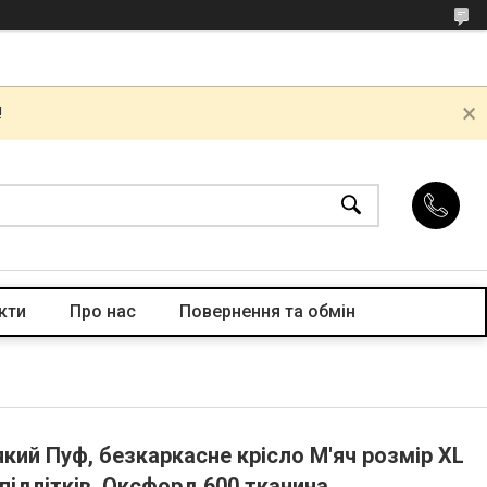
!
кти
Про нас
Повернення та обмін
який Пуф, безкаркасне крісло М'яч розмір XL
 підлітків. Оксфорд 600 тканина