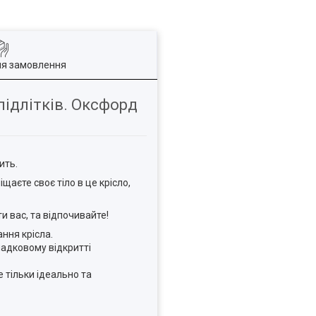
ля замовлення
 підлітків. Оксфорд
ить.
щаєте своє тіло в це крісло,
и вас, та відпочивайте!
ння крісла.
адковому відкритті
 тільки ідеально та