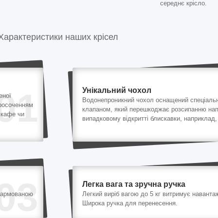
середнє крісло.
Характеристики наших крісел
Унікальний чохол
01
еної
Водонепроникний чохол оснащений спеціаль
просоченням
клапаном, який перешкоджає розсипанню на
 кафе чи
випадковому відкритті блискавки, наприклад, 
03
Легка вага та зручна ручка
 армованою
Легкий виріб вагою до 5 кг витримує навантаж
Широка ручка для перенесення.