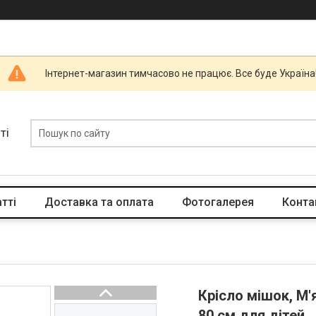
Інтернет-магазин тимчасово не працює. Все буде Україна
ті
тті
Доставка та оплата
Фотогалерея
Конта
Крісло мішок, М'
80 см для дітей ,