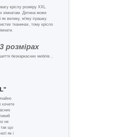
агу кріслу розміру XXL.
 їх кімнатам. Дитина може
як велику, м'яку іграшку.
истих тканинах, тому крісло
імнати.
3 розмірах
шиття безкаркасних меблів...
L"
ичайно
и хочете
касних
еликий
ло не
 так що
аті як і