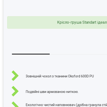
Крісло-груша Standart ідеал
Зовнішній чохол з тканини Oksford 600D PU
Подвійні шви армованою ниткою.
Екологічно чистий наповнювач (дрібна гранула сті