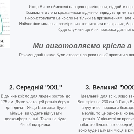
Якщо Ви не обмежені площею приміщення, віддайте перев
Компактні й легкі крісла-мішки відмінно підійдуть дітям та
використовувати це крісло не тільки за призначенням, але й 
Найчастіше маленькі розміри виготовляються в яскравих, барв
буде служити ще й як прикраса дитячої к
Ми виготовляємо крісла в 
Рекомендації нижче були створені за роки нашої практики з по
2. Середній "XXL"
3. Великий "XXX
Відмінне крісло для людей ростом до
Ідеальний для всіх, якщо зв
175 см. Дуже часто цей розмір беруть
Ваш зріст не 230 см :) Якщо В
для дівчат. Якщо Ваш зріст буде
відчути всі переваги безкар
більше, ви будете відчувати
меблів, то це однозначно в
дискомфорт в шиї. Також не буде
розмір. У діаметрі як прави
бічної підтримки.
набагато більше ніж середній,
воно буде займати місця в кімн