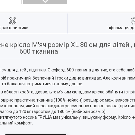
арактеристики
Інформація д
не крісло М'яч розмір XL 80 см для дітей ,
600 тканина
 см для дітей , підлітків. Оксфорд 600 тканина для тих, хто себе люб
ріб практичний, безпечний і трохи дивно виглядає. Але коли ви помі
я та бажання затриматися в ньому довше.
 області хребта, дозвольте м'яким складкам крісла обійняти і зігріт
мовірно практична тканина (100% нейлон) розширює межі використа
м клапаном, який перешкоджає розсипанню наповнювача (при вип
вагою до 120 кг і зростом до 180 см (вибирай розмір).
итягнутого носика ГРУША має унікальну, вишукану форму. Крісло не
еальний комфорт.