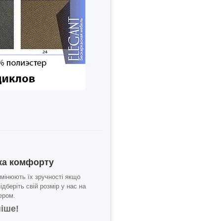
ука комфорту
 змінюють їх зручності якщо
дберіть свій розмір у нас на
ером.
іше!