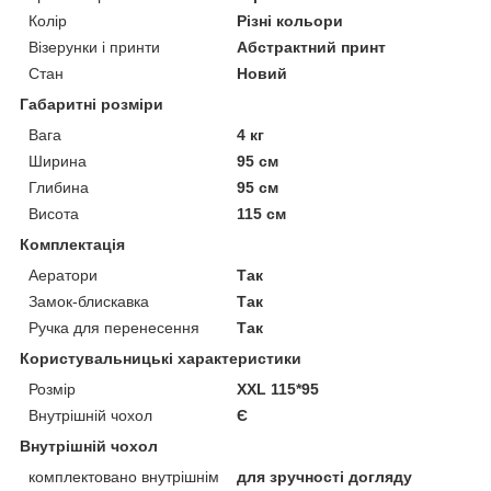
Колір
Різні кольори
Візерунки і принти
Абстрактний принт
Стан
Новий
Габаритні розміри
Вага
4 кг
Ширина
95 см
Глибина
95 см
Висота
115 см
Комплектація
Аератори
Так
Замок-блискавка
Так
Ручка для перенесення
Так
Користувальницькі характеристики
Розмір
XXL 115*95
Внутрішній чохол
Є
Внутрішній чохол
комплектовано внутрішнім
для зручності догляду