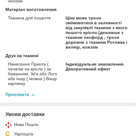
чохлом
Матеріал виготовлення
Тканина для пошиття
Ціна може трохи
змінюватися в залежності
від закупівлі тканини з якого
пошито крісло.(дешевше з
тканини оксфорд , трохи
дорожче з тканини Рогожка і
велюр, кожзам
Друк на тканині
Нанесення Принта (
Індивідуальне замовлення.
печатки на крісло ) за
Декоративний ефект
бажанням. Ім'я або Лого
або іншу ( можна ) Вашу
картинку
Приховати
Умови доставки
Нова Пошта
Укрпошта