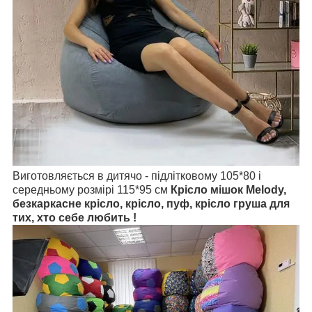
Виготовляється в дитячо - підлітковому 105*80 і
середньому розмірі 115*95 см
Крісло мішок Melody,
безкаркасне крісло, крісло, пуф, крісло груша для
тих, хто себе любить !