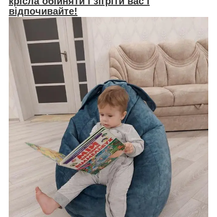
крісла обійняти і зігріти вас і
відпочивайте!