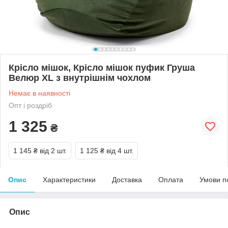
Крісло мішок, Крісло мішок пуфик Груша
Велюр XL з внутрішнім чохлом
Немає в наявності
Опт і роздріб
1 325
₴
1 145 ₴
від 2 шт.
1 125 ₴
від 4 шт.
Опис
Характеристики
Доставка
Оплата
Умови п
Опис