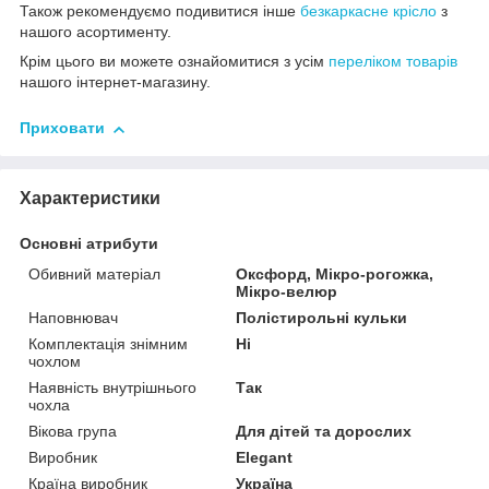
Також рекомендуємо подивитися інше
безкаркасне крісло
з
нашого асортименту.
Крім цього ви можете ознайомитися з усім
переліком товарів
нашого інтернет-магазину.
Приховати
Характеристики
Основні атрибути
Обивний матеріал
Оксфорд, Мікро-рогожка,
Мікро-велюр
Наповнювач
Полістирольні кульки
Комплектація знімним
Ні
чохлом
Наявність внутрішнього
Так
чохла
Вікова група
Для дітей та дорослих
Виробник
Elegant
Країна виробник
Україна