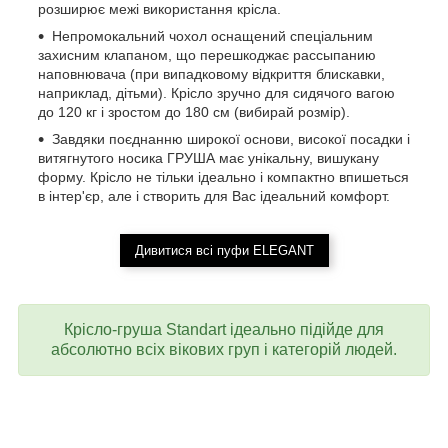
розширює межі використання крісла.
Непромокальний чохол оснащений спеціальним
захисним клапаном, що перешкоджає рассыпанию
наповнювача (при випадковому відкриття блискавки,
наприклад, дітьми). Крісло зручно для сидячого вагою
до 120 кг і зростом до 180 см (вибирай розмір).
Завдяки поєднанню широкої основи, високої посадки і
витягнутого носика ГРУША має унікальну, вишукану
форму. Крісло не тільки ідеально і компактно впишеться
в інтер'єр, але і створить для Вас ідеальний комфорт.
Дивитися всі пуфи ELEGANT
Крісло-груша Standart ідеально підійде для
абсолютно всіх вікових груп і категорій людей.