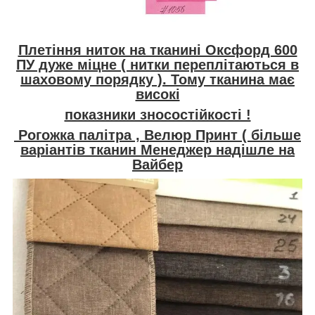
Плетіння ниток на тканині Оксфорд 600
ПУ дуже міцне ( нитки переплітаються в
шаховому порядку ). Тому тканина має
високі
показники зносостійкості !
Рогожка палітра , Велюр Принт ( більше
варіантів тканин Менеджер надішле на
Вайбер