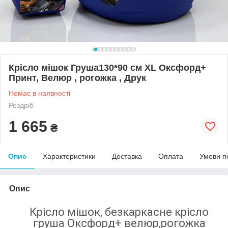
Крісло мішок Груша130*90 см XL Оксфорд+
Принт, Велюр , рогожка , Друк
Немає в наявності
Роздріб
1 665
₴
Опис
Характеристики
Доставка
Оплата
Умови п
Опис
Крісло мішок, безкаркасне крісло
груша Оксфорд+ велюр,рогожка