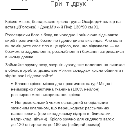
Принт ,друк
Крісло мішок, безкаркасне крісло груша Оксфорд+ велюр на
вставці(Рогожка) +Друк.М'який Пуф 130*90 см XL
Розглядаючи його з боку, ви холодно і оцінююче відзначите:
виріб практичний, безпечне і дещо дивно виглядає. Але коли
ви поміщаєте своє тіло в це крісло, все, що відчуваєте — це
безмежне задоволення, розслаблення і бажання затриматися
в ньому довше.
Займайте зручну позу, зверніть увагу, яке полегшення виникає
в області хребта, дозвольте м'яким складкам крісла обійняти і
зігріти вас і відпочивайте!
Класне крісло-мішок для практичних натур! Міцна і
неймовірно практична тканина (100% нейлон)
розширює межі використання крісла.
Непромокальний чохол оснащений спеціальним
захисним клапаном, що перешкоджає рассыпанию
наповнювача (при випадковому відкриття блискавки,
наприклад, дітьми). Крісло зручно для сидячого вагою
до 120 кг і зростом до 180 см (вибирай розмір).