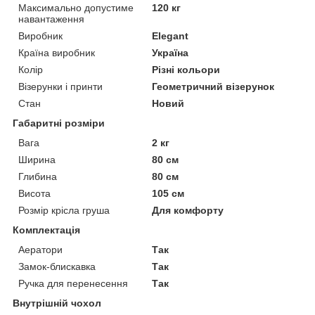
Максимально допустиме
120 кг
навантаження
Виробник
Elegant
Країна виробник
Україна
Колір
Різні кольори
Візерунки і принти
Геометричний візерунок
Стан
Новий
Габаритні розміри
Вага
2 кг
Ширина
80 см
Глибина
80 см
Висота
105 см
Розмір крісла груша
Для комфорту
Комплектація
Аератори
Так
Замок-блискавка
Так
Ручка для перенесення
Так
Внутрішній чохол