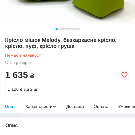
Крісло мішок Melody, безкаркасне крісло,
крісло, пуф, крісло груша
Немає в наявності
Опт і роздріб
1 635
₴
1 120 ₴
від 2 шт.
Опис
Характеристики
Доставка
Оплата
Умови п
Опис