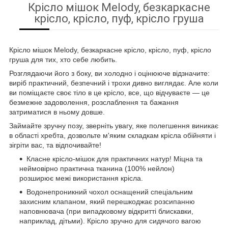
Крісло мішок Melody, безкаркасне
крісло, крісло, пуф, крісло груша
Крісло мішок Melody, безкаркасне крісло, крісло, пуф, крісло
груша для тих, хто себе любить.
Розглядаючи його з боку, ви холодно і оцінююче відзначите:
виріб практичний, безпечний і трохи дивно виглядає. Але коли
ви поміщаєте своє тіло в це крісло, все, що відчуваєте — це
безмежне задоволення, розслаблення та бажання
затриматися в ньому довше.
Займайте зручну позу, зверніть увагу, яке полегшення виникає
в області хребта, дозвольте м'яким складкам крісла обійняти і
зігріти вас, та відпочивайте!
Класне крісло-мішок для практичних натур! Міцна та
неймовірно практична тканина (100% нейлон)
розширює межі використання крісла.
Водонепроникний чохол оснащений спеціальним
захисним клапаном, який перешкоджає розсипанню
наповнювача (при випадковому відкритті блискавки,
наприклад, дітьми). Крісло зручно для сидячого вагою