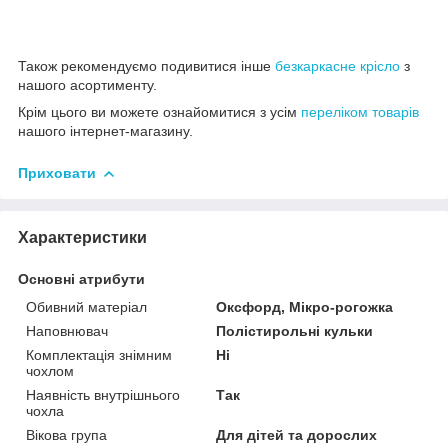
Також рекомендуємо подивитися інше
безкаркасне крісло
з
нашого асортименту.
Крім цього ви можете ознайомитися з усім
переліком товарів
нашого інтернет-магазину.
Приховати
Характеристики
Основні атрибути
Обивний матеріал
Оксфорд, Мікро-рогожка
Наповнювач
Полістирольні кульки
Комплектація знімним
Ні
чохлом
Наявність внутрішнього
Так
чохла
Вікова група
Для дітей та дорослих