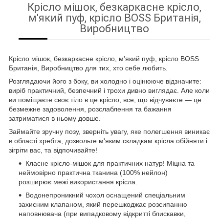
Крісло мішок, безкаркасне крісло,
м'який пуф, крісло BOSS Британія,
Виробництво
Крісло мішок, безкаркасне крісло, м'який пуф, крісло BOSS
Британія, Виробництво для тих, хто себе любить.
Розглядаючи його з боку, ви холодно і оцінююче відзначите:
виріб практичний, безпечний і трохи дивно виглядає. Але коли
ви поміщаєте своє тіло в це крісло, все, що відчуваєте — це
безмежне задоволення, розслаблення та бажання
затриматися в ньому довше.
Займайте зручну позу, зверніть увагу, яке полегшення виникає
в області хребта, дозвольте м'яким складкам крісла обійняти і
зігріти вас, та відпочивайте!
Класне крісло-мішок для практичних натур! Міцна та
неймовірно практична тканина (100% нейлон)
розширює межі використання крісла.
Водонепроникний чохол оснащений спеціальним
захисним клапаном, який перешкоджає розсипанню
наповнювача (при випадковому відкритті блискавки,