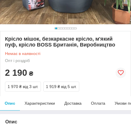
Крісло мішок, безкаркасне крісло, м'який
пуф, крісло BOSS Британія, Виробництво
Немає в наявності
Опт і роздріб
2 190
₴
1 970 ₴
від 3 шт.
1 919 ₴
від 5 шт.
Опис
Характеристики
Доставка
Оплата
Умови п
Опис