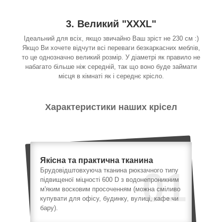
3. Великий "XXXL"
Ідеальний для всіх, якщо звичайно Ваш зріст не 230 см :)
Якщо Ви хочете відчути всі переваги безкаркасних меблів,
то це однозначно великий розмір. У діаметрі як правило не
набагато більше ніж середній, так що воно буде займати
місця в кімнаті як і середнє крісло.
Характеристики наших крісел
Якісна та практична тканина
01
Брудовідштовхуюча тканина рюкзачного типу
підвищеної міцності 600 D з водонепроникним
м'яким восковим просоченням (можна сміливо
купувати для офісу, будинку, вулиці, кафе чи
бару).