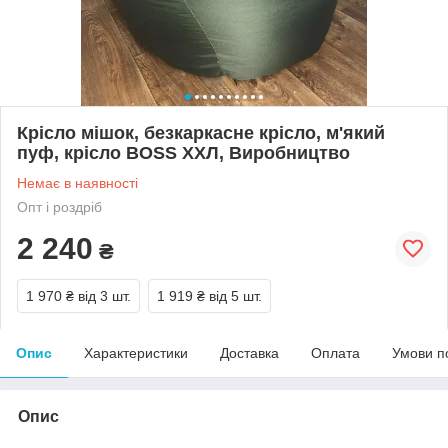
Крісло мішок, безкаркасне крісло, м'який
пуф, крісло BOSS ХХЛ, Виробництво
Немає в наявності
Опт і роздріб
2 240
₴
1 970 ₴
від 3 шт.
1 919 ₴
від 5 шт.
Опис
Характеристики
Доставка
Оплата
Умови п
Опис