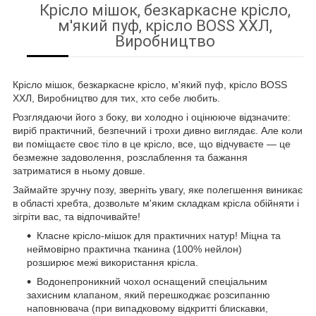
Крісло мішок, безкаркасне крісло,
м'який пуф, крісло BOSS ХХЛ,
Виробництво
Крісло мішок, безкаркасне крісло, м'який пуф, крісло BOSS
ХХЛ, Виробництво для тих, хто себе любить.
Розглядаючи його з боку, ви холодно і оцінююче відзначите:
виріб практичний, безпечний і трохи дивно виглядає. Але коли
ви поміщаєте своє тіло в це крісло, все, що відчуваєте — це
безмежне задоволення, розслаблення та бажання
затриматися в ньому довше.
Займайте зручну позу, зверніть увагу, яке полегшення виникає
в області хребта, дозвольте м'яким складкам крісла обійняти і
зігріти вас, та відпочивайте!
Класне крісло-мішок для практичних натур! Міцна та
неймовірно практична тканина (100% нейлон)
розширює межі використання крісла.
Водонепроникний чохол оснащений спеціальним
захисним клапаном, який перешкоджає розсипанню
наповнювача (при випадковому відкритті блискавки,