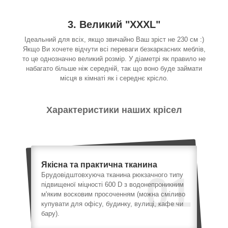
3. Великий "XXXL"
Ідеальний для всіх, якщо звичайно Ваш зріст не 230 см :)
Якщо Ви хочете відчути всі переваги безкаркасних меблів,
то це однозначно великий розмір. У діаметрі як правило не
набагато більше ніж середній, так що воно буде займати
місця в кімнаті як і середнє крісло.
Характеристики наших крісел
Якісна та практична тканина
01
Брудовідштовхуюча тканина рюкзачного типу
підвищеної міцності 600 D з водонепроникним
м'яким восковим просоченням (можна сміливо
купувати для офісу, будинку, вулиці, кафе чи
бару).