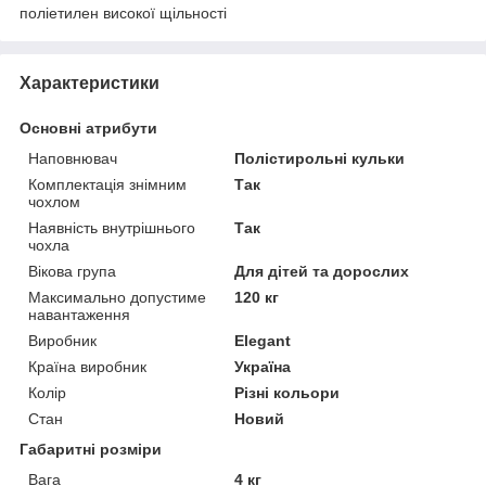
поліетилен високої щільності
Характеристики
Основні атрибути
Наповнювач
Полістирольні кульки
Комплектація знімним
Так
чохлом
Наявність внутрішнього
Так
чохла
Вікова група
Для дітей та дорослих
Максимально допустиме
120 кг
навантаження
Виробник
Elegant
Країна виробник
Україна
Колір
Різні кольори
Стан
Новий
Габаритні розміри
Вага
4 кг