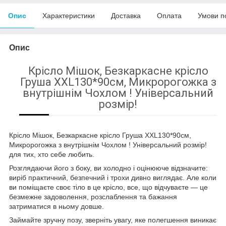
Опис
Характеристики
Доставка
Оплата
Умови п
Опис
Крісло Мішок, Безкаркасне крісло
Груша ХХL130*90см, Микророгожка з
внутрішнім Чохлом ! Універсальний
розмір!
Крісло Мішок, Безкаркасне крісло Груша ХХL130*90см,
Микророгожка з внутрішнім Чохлом ! Універсальний розмір!
для тих, хто себе любить.
Розглядаючи його з боку, ви холодно і оцінююче відзначите:
виріб практичний, безпечний і трохи дивно виглядає. Але коли
ви поміщаєте своє тіло в це крісло, все, що відчуваєте — це
безмежне задоволення, розслаблення та бажання
затриматися в ньому довше.
Займайте зручну позу, зверніть увагу, яке полегшення виникає