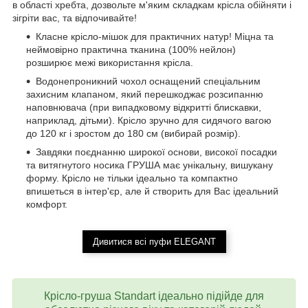
в області хребта, дозвольте м'яким складкам крісла обійняти і
зігріти вас, та відпочивайте!
Класне крісло-мішок для практичних натур! Міцна та
неймовірно практична тканина (100% нейлон)
розширює межі використання крісла.
Водонепроникний чохол оснащений спеціальним
захисним клапаном, який перешкоджає розсипанню
наповнювача (при випадковому відкритті блискавки,
наприклад, дітьми). Крісло зручно для сидячого вагою
до 120 кг і зростом до 180 см (вибирай розмір).
Завдяки поєднанню широкої основи, високої посадки
та витягнутого носика ГРУША має унікальну, вишукану
форму. Крісло не тільки ідеально та компактно
впишеться в інтер'єр, але й створить для Вас ідеальний
комфорт.
Дивитися всі пуфи ELEGANT
Крісло-груша Standart ідеально підійде для