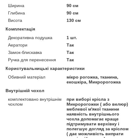
Ширина
90 см
Глибина
90 см
Висота
130 см
Комплектація
Декоративна подушка
1 шт.
Аератори
Так
Замок-блискавка
Так
Ручка для перенесення
Так
Користувальницькі характеристики
Обивний матеріал
мікро рогожка, тканина,
екошкіра, Микророгожка
Внутрішній чохол
комплектовано внутрішнім
при виборі крісла з
чохлом
Микророгожки ( або велюр)
меблевої м'якої тканини
наявність внутрішнього
чохла допомагає краще
підтримувати верхівку і
полегшує догляд за кріслом
( дає можливість випрати