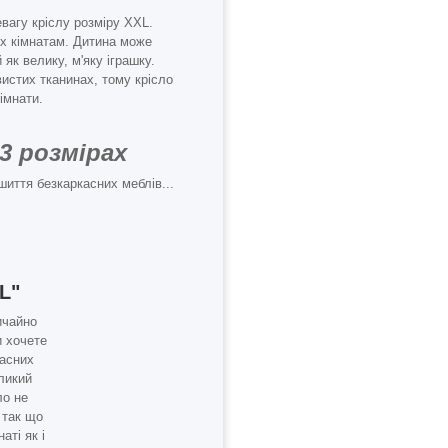
агу кріслу розміру XXL.
 їх кімнатам. Дитина може
як велику, м'яку іграшку.
истих тканинах, тому крісло
імнати.
3 розмірах
шиття безкаркасних меблів...
L"
ичайно
и хочете
касних
еликий
ло не
 так що
аті як і