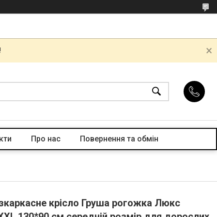
!
кти
Про нас
Повернення та обмін
езкаркасне крісло Груша рогожка Люкс
XXL 130*90 см середній розмір для дорослих