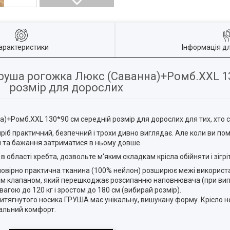
арактеристики
Інформація д
Груша рогожка Люкс (Саванна)+Ромб.XXL 1
розмір для дорослих
а)+Ромб.XXL 130*90 см середній розмір для дорослих для тих, хто 
ріб практичний, безпечний і трохи дивно виглядає. Але коли ви помі
я та бажання затриматися в ньому довше.
 області хребта, дозвольте м'яким складкам крісла обійняти і зігріт
мовірно практична тканина (100% нейлон) розширює межі використа
м клапаном, який перешкоджає розсипанню наповнювача (при вип
вагою до 120 кг і зростом до 180 см (вибирай розмір).
итягнутого носика ГРУША має унікальну, вишукану форму. Крісло не
еальний комфорт.