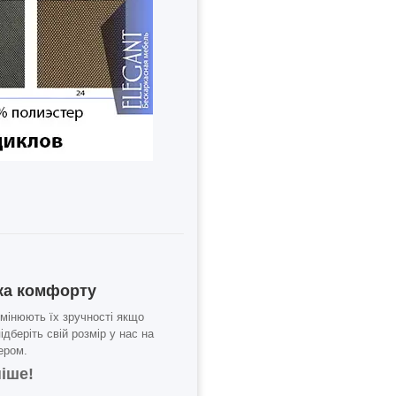
ука комфорту
 змінюють їх зручності якщо
дберіть свій розмір у нас на
ером.
іше!