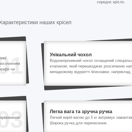
середнє крісло.
Характеристики наших крісел
Унікальний чохол
01
еної
Водонепроникний чохол оснащений спеціаль
просоченням
клапаном, який перешкоджає розсипанню на
 кафе чи
випадковому відкритті блискавки, наприклад, 
03
Легка вага та зручна ручка
 армованою
Легкий виріб вагою до 5 кг витримує навантаж
Широка ручка для перенесення.