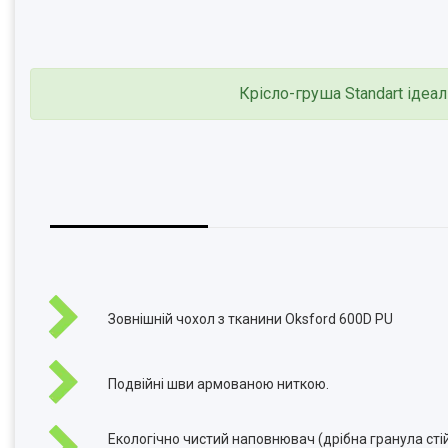
Крісло-груша Standart ідеал
Зовнішній чохол з тканини Oksford 600D PU
Подвійні шви армованою ниткою.
Екологічно чистий наповнювач (дрібна гранула сті