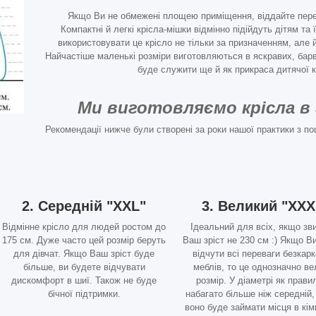
Якщо Ви не обмежені площею приміщення, віддайте перев
Компактні й легкі крісла-мішки відмінно підійдуть дітям та
використовувати це крісло не тільки за призначенням, але й 
Найчастіше маленькі розміри виготовляються в яскравих, барв
буде служити ще й як прикраса дитячої к
Ми виготовляємо крісла в 
Рекомендації нижче були створені за роки нашої практики з по
2. Середній "XXL"
3. Великий "XXX
Відмінне крісло для людей ростом до
Ідеальний для всіх, якщо зв
175 см. Дуже часто цей розмір беруть
Ваш зріст не 230 см :) Якщо В
для дівчат. Якщо Ваш зріст буде
відчути всі переваги безкар
більше, ви будете відчувати
меблів, то це однозначно в
дискомфорт в шиї. Також не буде
розмір. У діаметрі як прави
бічної підтримки.
набагато більше ніж середній,
воно буде займати місця в кімн