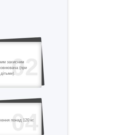
02
ним захисним
повнювача (при
дітьми).
04
ення понад 120 кг.