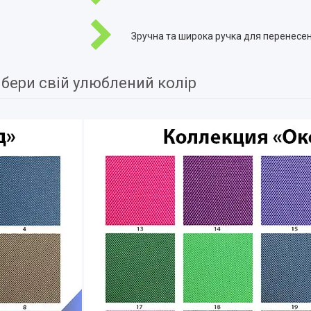
Зручна та широка ручка для перенесен
бери свій улюблений колір