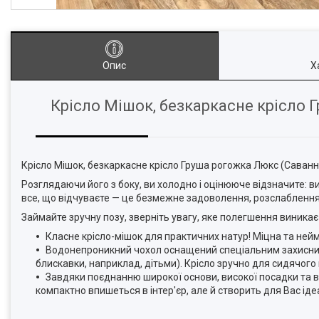
Опис
Х
Крісло Мішок, безкаркасне крісло 
Крісло Мішок, безкаркасне крісло Груша рогожка Люкс (Саванн
Розглядаючи його з боку, ви холодно і оцінююче відзначите: ви
все, що відчуваєте — це безмежне задоволення, розслабленн
Займайте зручну позу, зверніть увагу, яке полегшення виникає в
Класне крісло-мішок для практичних натур! Міцна та ней
Водонепроникний чохол оснащений спеціальним захисни
блискавки, наприклад, дітьми). Крісло зручно для сидячого 
Завдяки поєднанню широкої основи, високої посадки та в
компактно впишеться в інтер'єр, але й створить для Вас ід