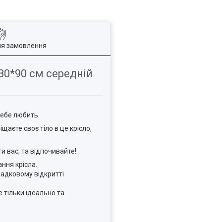
ля замовлення
30*90 см середній
себе любить.
щаєте своє тіло в це крісло,
и вас, та відпочивайте!
ння крісла.
адковому відкритті
 тільки ідеально та