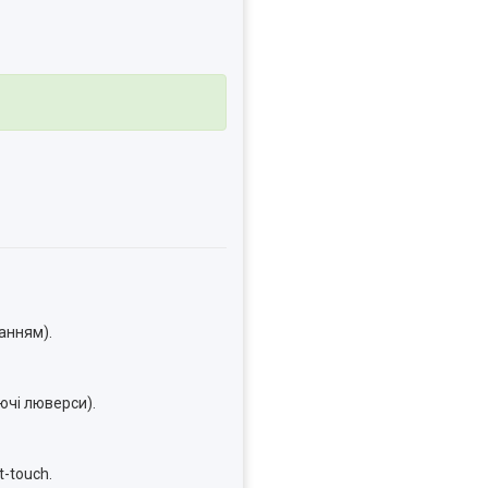
анням).
ючі люверси).
-touch.