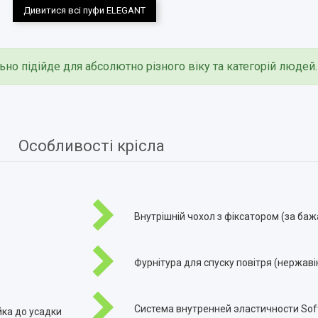
Дивитися всі пуфи ELEGANT
ьно підійде для абсолютно різного віку та категорій людей.
Особливості крісла
Внутрішній чохол з фіксатором (за баж
Фурнітура для спуску повітря (нержаві
Система внутренней эластичности Soft
йка до усадки