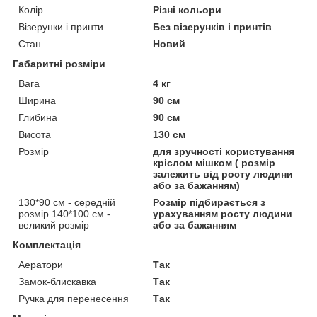
Колір
Різні кольори
Візерунки і принти
Без візерунків і принтів
Стан
Новий
Габаритні розміри
Вага
4 кг
Ширина
90 см
Глибина
90 см
Висота
130 см
Розмір
для зручності користування
кріслом мішком ( розмір
залежить від росту людини
або за бажанням)
130*90 см - середній
Розмір підбирається з
розмір 140*100 см -
урахуванням росту людини
великий розмір
або за бажанням
Комплектація
Аератори
Так
Замок-блискавка
Так
Ручка для перенесення
Так