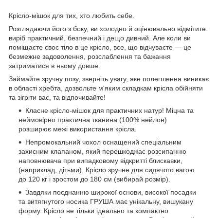
Крісло-мішок для тих, хто любить себе.
Розглядаючи його з боку, ви холодно й оцінювально відмітите:
виріб практичний, безпечний і дещо дивний. Але коли ви
поміщаєте своє тіло в це крісло, все, що відчуваєте — це
безмежне задоволення, розслаблення та бажання
затриматися в ньому довше.
Займайте зручну позу, зверніть увагу, яке полегшення виникає
в області хребта, дозвольте м'яким складкам крісла обійняти
та зігріти вас, та відпочивайте!
Класне крісло-мішок для практичних натур! Міцна та
неймовірно практична тканина (100% нейлон)
розширює межі використання крісла.
Непромокальний чохол оснащений спеціальним
захисним клапаном, який перешкоджає розсипанню
наповнювача при випадковому відкритті блискавки,
(наприклад, дітьми). Крісло зручне для сидячого вагою
до 120 кг і зростом до 180 см (вибирай розмір).
Завдяки поєднанню широкої основи, високої посадки
та витягнутого носика ГРУША має унікальну, вишукану
форму. Крісло не тільки ідеально та компактно