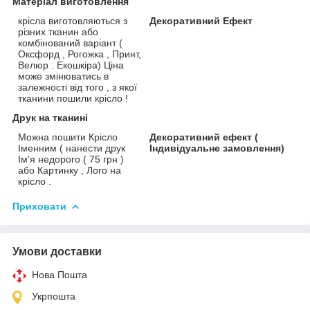
Матеріал виготовлення
крісла виготовляються з
Декоративний Ефект
різних тканин або
комбінований варіант (
Оксфорд , Рогожка , Принт,
Велюр . Екошкіра) Ціна
може змінюватись в
залежності від того , з якої
тканини пошили крісло !
Друк на тканині
Можна пошити Крісло
Декоративний ефект (
Іменним ( нанести друк
Індивідуальне замовлення)
Ім'я недорого ( 75 грн )
або Картинку , Лого на
крісло .
Приховати
Умови доставки
Нова Пошта
Укрпошта