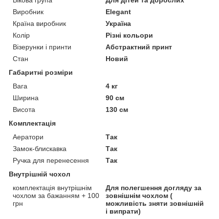
Виробник
Elegant
Країна виробник
Україна
Колір
Різні кольори
Візерунки і принти
Абстрактний принт
Стан
Новий
Габаритні розміри
Вага
4 кг
Ширина
90 см
Висота
130 см
Комплектація
Аератори
Так
Замок-блискавка
Так
Ручка для перенесення
Так
Внутрішній чохол
комплектація внутрішнім
Для полегшення догляду за
чохлом за бажанням + 100
зовнішнім чохлом (
грн
можливість зняти зовнішній
і випрати)