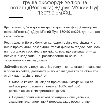
груша оксфорд+ велюр на
вставці(Рогожка) +Друк.М'який Пуф
130*90 смXXL
Крісло мішок, безкаркасне крісло груша оксфорд+ велюр на
вставці(Рогожка) +Друк.М'який Пуф 130*90 смXXL для тих, хто
себе любить.
Розглядаючи його з боку, ви холодно і оцінююче відзначите:
виріб практичний, безпечний і трохи дивно виглядає. Але коли
ви поміщаєте своє тіло в це крісло, все, що відчуваєте — це
безмежне задоволення, розслаблення та бажання
затриматися в ньому довше.
Займайте зручну позу, зверніть увагу, яке полегшення виникає
в області хребта, дозвольте м'яким складкам крісла обійняти і
зігріти вас, та відпочивайте!
Класне крісло-мішок для практичних натур! Міцна та
неймовірно практична тканина (100% нейлон)
розширює межі використання крісла.
Водонепроникний чохол оснащений спеціальним
захисним клапаном, який перешкоджає розсипанню