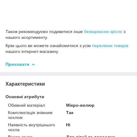
Також рекомендуємо подивитися інше
безкаркасне крісло
з
нашого асортименту.
Крім цього ви можете ознайомитися з усім
переліком товарів
нашого інтернет-магазину.
Приховати
Характеристики
Основні атрибути
Обивний матеріал
Мікро-велюр
Комплектація знімним
Так
чохлом
Наявність внутрішнього
Ні
чохла
Вікова група
Для дітей та дорослих