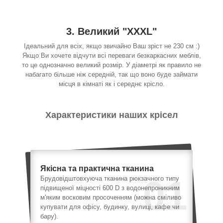
3. Великий "XXXL"
Ідеальний для всіх, якщо звичайно Ваш зріст не 230 см :)
Якщо Ви хочете відчути всі переваги безкаркасних меблів,
то це однозначно великий розмір. У діаметрі як правило не
набагато більше ніж середній, так що воно буде займати
місця в кімнаті як і середнє крісло.
Характеристики наших крісел
Якісна та практична тканина
01
Брудовідштовхуюча тканина рюкзачного типу
підвищеної міцності 600 D з водонепроникним
м'яким восковим просоченням (можна сміливо
купувати для офісу, будинку, вулиці, кафе чи
бару).