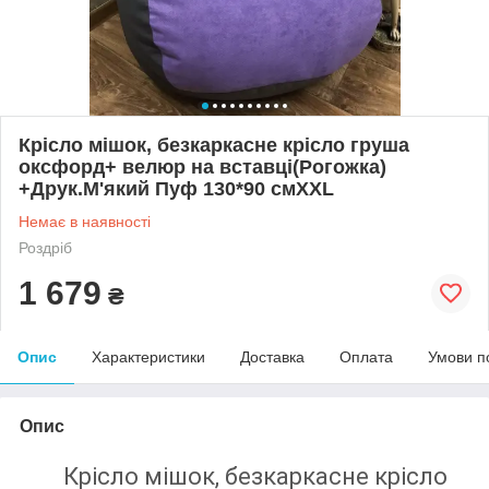
Крісло мішок, безкаркасне крісло груша
оксфорд+ велюр на вставці(Рогожка)
+Друк.М'який Пуф 130*90 смXXL
Немає в наявності
Роздріб
1 679
₴
Опис
Характеристики
Доставка
Оплата
Умови п
Опис
Крісло мішок, безкаркасне крісло